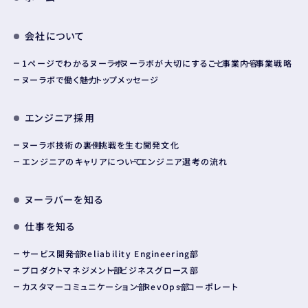
会社について
1ページでわかるヌーラボ
ヌーラボが大切にすること
事業内容
事業戦略
ヌーラボで働く魅力
トップメッセージ
エンジニア採用
ヌーラボ技術の裏側
挑戦を生む開発文化
エンジニアのキャリアについて
エンジニア選考の流れ
ヌーラバーを知る
仕事を知る
サービス開発部
Reliability Engineering部
プロダクトマネジメント部
ビジネスグロース部
カスタマーコミュニケーション部
RevOps部
コーポレート