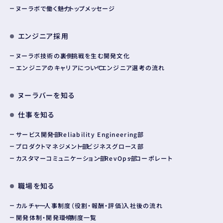
ヌーラボで働く魅力
トップメッセージ
エンジニア採用
ヌーラボ技術の裏側
挑戦を生む開発文化
エンジニアのキャリアについて
エンジニア選考の流れ
ヌーラバーを知る
仕事を知る
サービス開発部
Reliability Engineering部
プロダクトマネジメント部
ビジネスグロース部
カスタマーコミュニケーション部
RevOps部
コーポレート
職場を知る
カルチャー
人事制度（役割・報酬・評価）
入社後の流れ
開発体制・開発環境
制度一覧