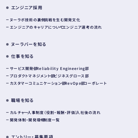
エンジニア採用
ヌーラボ技術の裏側
挑戦を生む開発文化
エンジニアのキャリアについて
エンジニア選考の流れ
ヌーラバーを知る
仕事を知る
サービス開発部
Reliability Engineering部
プロダクトマネジメント部
ビジネスグロース部
カスタマーコミュニケーション部
RevOps部
コーポレート
職場を知る
カルチャー
人事制度（役割・報酬・評価）
入社後の流れ
開発体制・開発環境
制度一覧
エントリー・募集要項